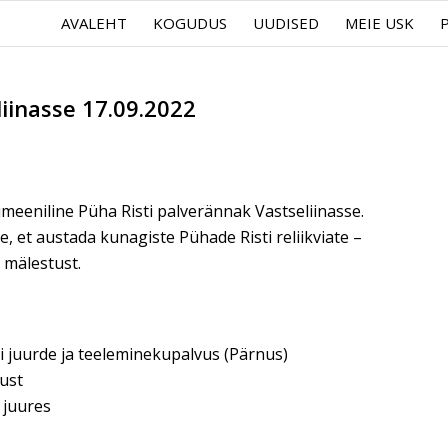
AVALEHT
KOGUDUS
UUDISED
MEIE USK
iinasse 17.09.2022
eeniline Püha Risti palverännak Vastseliinasse.
, et austada kunagiste Pühade Risti reliikviate –
– mälestust.
vi juurde ja teeleminekupalvus (Pärnus)
nust
 juures