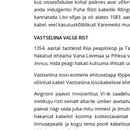
kus sissesõidutee kohal paiknes avar võlvru
anda indulgentsi Püha Risti kabelile Rõngu
kannatada Liivi sõjas ja oli alates 1583. a
kabel, veel kasutuskõlblikud. Varemeiks mu
VASTSELIINA VALGE RIST
1354. aastal taotlesid Riia peapiiskop ja T
hakatud ehitama Vana-Liivimaa ja Pihkva vür
linnus,
mida peagi hakati kutsuma lihtsalt u
Vastseliina lossi esimene ehitusetapp lõppe
võlvitud kabel. Vastseliina lossikabelisse eh
Avignoni paavst Innocentius VI-le saadet
inimkuju risti seinalt altarile ümber aset
päeval nägi seda juba mitu inimest ja ilmut
hakanud kabelist kostma kütkestavaimat m
linnusepealik ja kogu tema poolt kabelisse