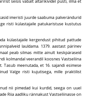
ist seisis vabalt altarikividel püsti, ilma et
kkasid imeristi juurde saabuma palverändurid
ge risti külastajaile patukaristuse kustutus
gada külastajaile kergendust pihitud pattude
 tunnipalveid lauldama. 1379. aastast pärinev
amaal peab silmas mitte ainult keskpäraseid
jandi kolmandal veerandil koosnes Vastseliina
est. Tasub meenutada, et 16. sajandi esimese
ud Valge risti kujutisega, mille praktilist
anud nii pimedad kui kurdid, seega on uuel
eade Riia aadliku rännakust Vastseliinasse on