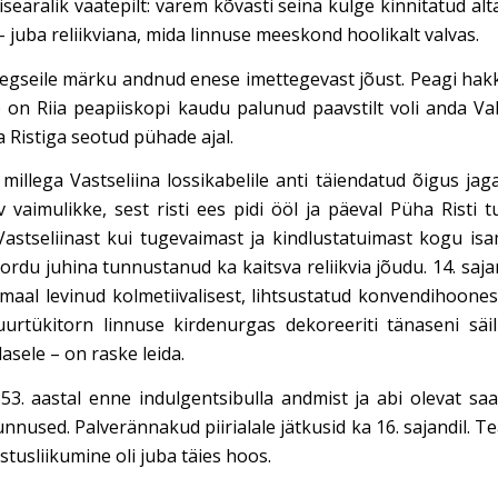
äralik vaatepilt: varem kõvasti seina külge kinnitatud altarir
 – juba reliikviana, mida linnuse meeskond hoolikalt valvas.
asaegseile märku andnud enese imettegevast jõust. Peagi ha
p on Riia peapiiskopi kaudu palunud paavstilt voli anda Val
 Ristiga seotud pühade ajal.
 millega Vastseliina lossikabelile anti täiendatud õigus ja
rv vaimulikke, sest risti ees pidi ööl ja päeval Püha Risti
Vastseliinast kui tugevaimast ja kindlustatuimast kogu is
aarordu juhina tunnustanud ka kaitsva reliikvia jõudu. 14. sa
ivimaal levinud kolmetiivalisest, lihtsustatud konvendihoon
tükitorn linnuse kirdenurgas dekoreeriti tänaseni säilin
asele – on raske leida.
53. aastal enne indulgentsibulla andmist ja abi olevat sa
nused. Palverännakud piirialale jätkusid ka 16. sajandil. T
stusliikumine oli juba täies hoos.