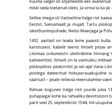
küünla valgel oli sõjameeste ees avanenud ise
miski seda toetanud oleks. Ja sinna ta ka jäi
Sellise imega oli Vastseliina Valge rist ka
Eestist, Saksamaalt ja mujalt. Tartu piisko
ülestõusmispühade, Neitsi Maarjaga ja Püha
1432. aastast on teada teine paavsti bulla,
karistusest. Kabelit teenis ilmselt piisav a
Liivimaa ordumeistri ülivõrdeline hinnang 
kaitseehitisi. Ilmselt on ta vaimuliku milit
piiskopiloss peatornist ja sel ajal Vana-Li
poolega dateeritud hobuserauakujuline suur
väärtust – peale reliikvia meenutamise vaenl
Rahvas kogunes Valge risti juurde juba 13
pühapaigal kohe ka rahvaliku devotsiooni tun
pärit veel 25. septembrist 1544, mil usupuha