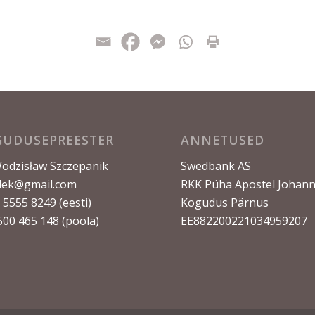
GUDUSEPREESTER
ANNETUSED
Wodzisław Szczepanik
Swedbank AS
ek@gmail.com
RKK Püha Apostel Johan
 5555 8249 (eesti)
Kogudus Pärnus
500 465 148 (poola)
EE882200221034959207