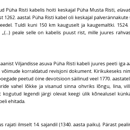
d Püha Risti kabelis hoiti keskajal Püha Musta Risti,
elava
 1262. aastal. Püha Risti kabel oli keskajal palverännakut
l Reedel. Tuldi kuni 150 km kauguselt ja kaugemaltki. 15
 „(…) peale selle on kabelis puust rist, mille juures rahv
anist Viljandisse asuva Püha Risti kabeli juures peeti iga 
la võimude korraldatud revisjoni dokument. Kirikukeseks n
talupoegade peetud öine devotsioon säilinud veel 1770. aasta
ide vahel lõkke ja visanud sinna ohvriks lõngu, lina, vill
kogutud legendi järgi olevat keegi ülik kõnealusel künk
eli ehitada.
ajati ilmselt 14. sajandil (1340. aasta paiku). Pärast peal