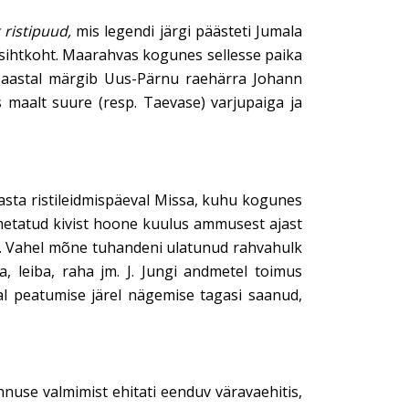
t ristipuud,
mis legendi järgi päästeti Jumala
e sihtkoht. Maarahvas kogunes sellesse paika
24. aastal märgib Uus-Pärnu raehärra Johann
as maalt suure (resp. Taevase) varjupaiga ja
aasta ristileidmispäeval Missa, kuhu kogunes
imetatud kivist hoone kuulus ammusest ajast
tel. Vahel mõne tuhandeni ulatunud rahvahulk
a, leiba, raha jm. J. Jungi andmetel toimus
al peatumise järel nägemise tagasi saanud,
innuse valmimist ehitati eenduv väravaehitis,