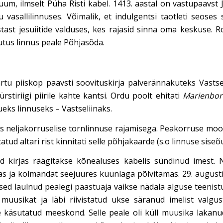
um, ilmselt Püha Risti kabel. 1413. aastal on vastupaavst 
 vasallilinnuses. Võimalik, et indulgentsi taotleti seose
astast jesuiitide valduses, kes rajasid sinna oma keskuse. 
utus linnus peale Põhjasõda.
artu piiskop paavsti soovituskirja palverännakuteks Vastseli
stiriigi piirile kahte kantsi. Ordu poolt ehitati
Marienbo
ueks linnuseks – Vastseliinaks.
s neljakorruselise tornlinnuse rajamisega. Peakorruse mood
itatud altari rist kinnitati selle põhjakaarde (s.o linnuse sis
ud kirjas räägitakse kõnealuses kabelis sündinud imest.
amas ja kolmandat seejuures küünlaga põlvitamas. 29. august
ised laulnud pealegi paastuaja vaikse nädala alguse teenis
uusikat ja läbi riivistatud ukse säranud imelist valgus
 käsutatud meeskond. Selle peale oli küll muusika lakanu