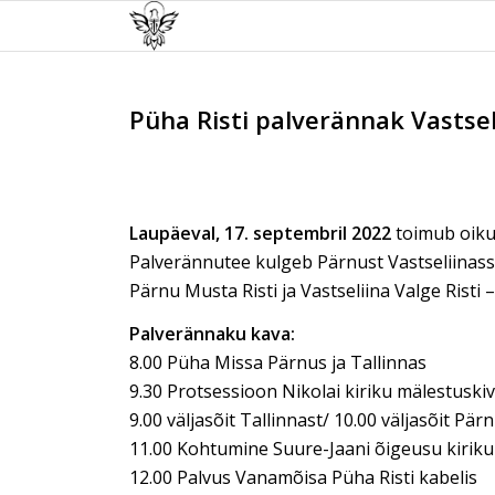
Püha Risti palverännak Vastsel
Laupäeval, 17. septembril 2022
toimub oikum
Palverännutee kulgeb Pärnust Vastseliinasse
Pärnu Musta Risti ja Vastseliina Valge Risti 
Palverännaku kava:
8.00 Püha Missa Pärnus ja Tallinnas
9.30 Protsessioon Nikolai kiriku mälestuski
9.00 väljasõit Tallinnast/ 10.00 väljasõit Pär
11.00 Kohtumine Suure-Jaani õigeusu kiriku
12.00 Palvus Vanamõisa Püha Risti kabelis