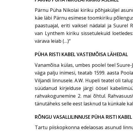
Pärnu Püha Nikolai kiriku põhjaküljel asunu
käe läbi Pärnu esimese toomkiriku põlengust
paastuajal, eriti vaiksel nädalal ja Suure
van Lynthem kiriku sissetulekuid loetledes:
värava leiab (…)“
PÜHA RISTI KABEL VASTEMÕISA LÄHEDAL
Vanamõisa külas, umbes poolel teel Suure-Ja
väga palju inimesi, teatab 1599. aasta Poo
Viljandi linnusele. A.W. Hupeli teatel oli 
süüdanud kirjelduse järgi öösel kabelimüür
rahvakogunemine 2. mai õhtul. Rahvasuust 
tänutäheks selle eest lasknud ta künkale kab
RÕNGU VASALLILINNUSE PÜHA RISTI KABEL
Tartu piiskopkonna edelaosas asunud linnus r