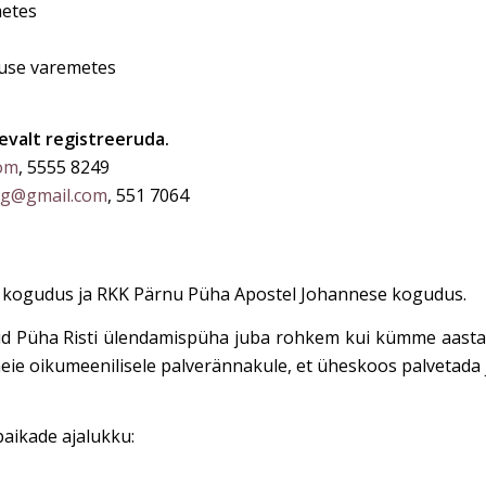
metes
nnuse varemetes
valt registreeruda.
om
, 5555 8249
berg@gmail.com
, 551 7064
i kogudus ja RKK Pärnu Püha Apostel Johannese kogudus.
d Püha Risti ülendamispüha juba rohkem kui kümme aastat
 meie oikumeenilisele palverännakule, et üheskoos palvetada
paikade ajalukku: