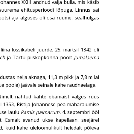
Johannes XXIII andnud välja bulla, mis käsib
s suurema ehitusperioodi lõpuga. Linnus sai
Rootsi aja alguses oli osa ruume, sealhulgas
ina lossikabeli juurde. 25. märtsil 1342 oli
rch
ja Tartu piiskopkonna poolt
Jumalaema
ustas nelja aknaga, 11,3 m pikk ja 7,8 m lai
eõue poole) jäävale seinale kahe raudnaelaga.
 Nimelt nähtud kahte ebamaist valges rüüs
il 1353, Ristija Johannese pea maharaiumise
tuse laulu
Ramis palmarum.
4. septembri ööl
t. Esmalt avanud ukse kapellaan, seejärel
d, kuid kahe üleloomulikult heledalt põleva