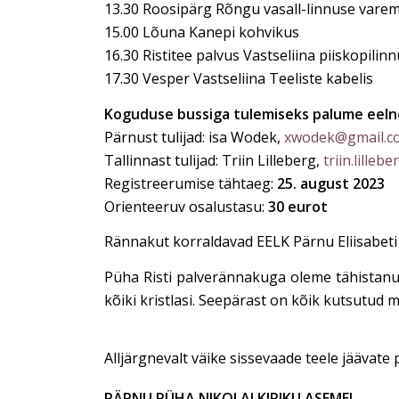
13.30 Roosipärg Rõngu vasall-linnuse vare
15.00 Lõuna Kanepi kohvikus
16.30 Ristitee palvus Vastseliina piiskopili
17.30 Vesper Vastseliina Teeliste kabelis
Koguduse bussiga tulemiseks palume eelne
Pärnust tulijad: isa Wodek,
xwodek@gmail.c
Tallinnast tulijad: Triin Lilleberg,
triin.lille
Registreerumise tähtaeg:
25. august 2023
Orienteeruv osalustasu:
30 eurot
Rännakut korraldavad EELK Pärnu Eliisabet
Püha Risti palverännakuga oleme tähistanu
kõiki kristlasi. Seepärast on kõik kutsutud
Alljärgnevalt väike sissevaade teele jäävate 
PÄRNU PÜHA NIKOLAI KIRIKU ASEMEL