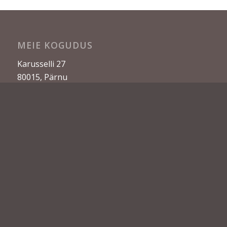
MEIE KOGUDUS
Karusselli 27
80015, Pärnu
parnu.katoliku.ee
Facebook
KOGUDUSEPREESTER
isa Wodzisław Szczepanik
xwodek@gmail.com
+372 5555 8249 (eesti)