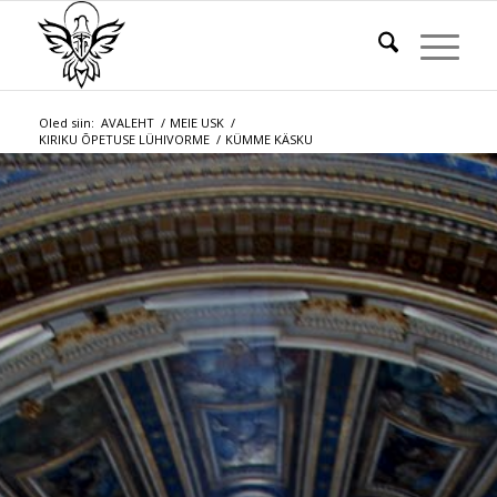
Oled siin:
AVALEHT
/
MEIE USK
/
KIRIKU ÕPETUSE LÜHIVORME
/
KÜMME KÄSKU