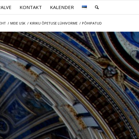
PALVE
KONTAKT
KALENDER
EHT
/
MEIE USK
/
KIRIKU ÕPETUSE LÜHIVORME
/
PÕHIPATUD