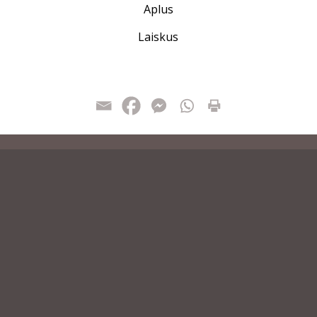
Aplus
Laiskus
GUDUSEPREESTER
ANNETUSED
Wodzisław Szczepanik
Swedbank AS
ek@gmail.com
RKK Püha Apostel Johan
 5555 8249 (eesti)
Kogudus Pärnus
500 465 148 (poola)
EE882200221034959207