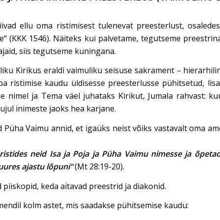
viivad ellu oma ristimisest tulenevat preesterlust, osalede
e“ (KKK 1546). Näiteks kui palvetame, tegutseme preestrina
ajaid, siis tegutseme kuningana.
liku Kirikus eraldi vaimuliku seisuse sakrament – hierarhil
ristimise kaudu üldisesse preesterlusse pühitsetud, lisak
use nimel ja Tema väel juhataks Kirikut, Jumala rahvast: 
ujul inimeste jaoks hea karjane.
d Püha Vaimu annid, et igaüks neist võiks vastavalt oma am
 ristides neid Isa ja Poja ja Püha Vaimu nimesse
ja õpeta
juures ajastu lõpuni“
(Mt 28:19-20).
d piiskopid, keda aitavad preestrid ja diakonid.
mendil kolm astet, mis saadakse pühitsemise kaudu: