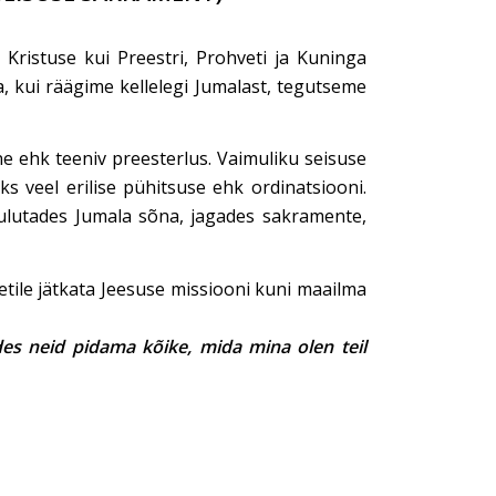
s Kristuse kui Preestri, Prohveti ja Kuninga
, kui räägime kellelegi Jumalast, tegutseme
ine ehk teeniv preesterlus. Vaimuliku seisuse
s veel erilise pühitsuse ehk ordinatsiooni.
kuulutades Jumala sõna, jagades sakramente,
etile jätkata Jeesuse missiooni kuni maailma
des neid pidama kõike, mida mina olen teil