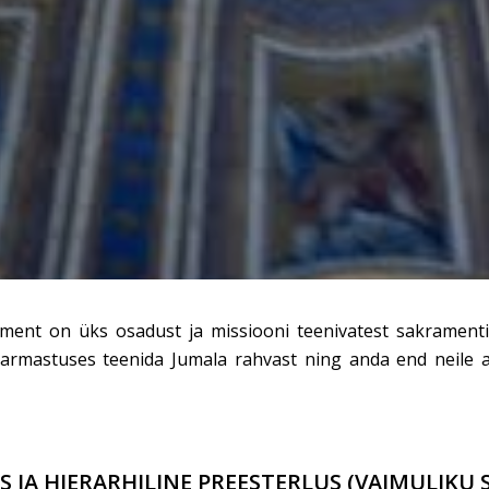
ament on üks osadust ja missiooni teenivatest sakrament
id armastuses teenida Jumala rahvast ning anda end neile 
S JA HIERARHILINE PREESTERLUS (VAIMULIKU 