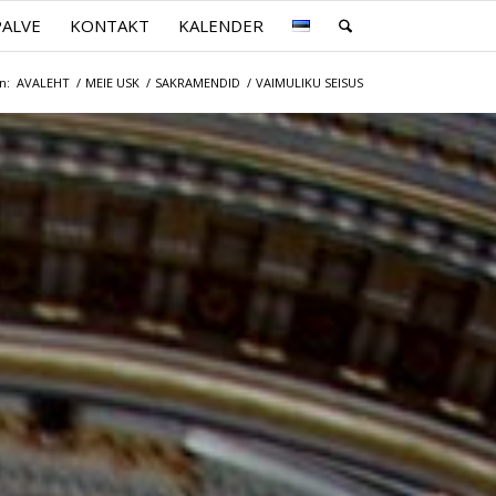
PALVE
KONTAKT
KALENDER
n:
AVALEHT
/
MEIE USK
/
SAKRAMENDID
/
VAIMULIKU SEISUS