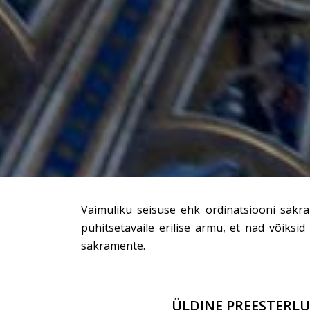
Vaimuliku seisuse ehk ordinatsiooni sakr
pühitsetavaile erilise armu, et nad võiks
sakramente.
ÜLDINE PREESTERLU