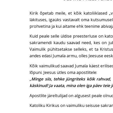
Kirik õpetab meile, et kõik katoliiklased „
läkituses, igaüks vastavalt oma kutsumusel
prohvetina ja kui aitame ehk teenime abivaj
Kuid peale selle üldise preesterluse on kato
sakramendi kaudu saavad need, kes on juba 
Vaimulik pühitsetakse selleks, et ta Krist
andes edasi Jumala armu, olles Jeesuse eesk
Kõik vaimulikud saavad Jumala käest erilise
lõpuni. Jeesus ütles oma apostlitele:
„
Minge siis, tehke jüngriteks kõik rahvad,
käskinud! Ja vaata, mina olen iga päev teie 
Apostlite järeltulijad on algusest peale olnu
Katoliku Kirikus on vaimuliku seisuse sakra