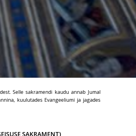
idest. Selle sakramendi kaudu annab Jumal
annina, kuulutades Evangeeliumi ja jagades
SEISUSE SAKRAMENT)