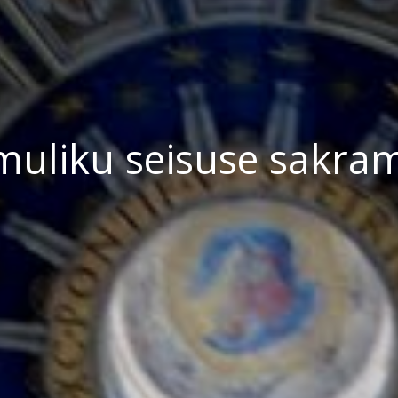
muliku seisuse sakra