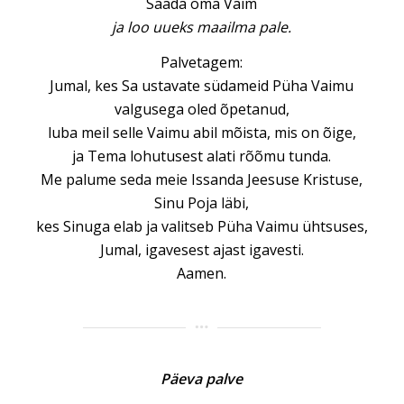
Saada oma Vaim
ja loo uueks maailma pale.
Palvetagem:
Jumal, kes Sa ustavate südameid Püha Vaimu
valgusega oled õpetanud,
luba meil selle Vaimu abil mõista, mis on õige,
ja Tema lohutusest alati rõõmu tunda.
Me palume seda meie Issanda Jeesuse Kristuse,
Sinu Poja läbi,
kes Sinuga elab ja valitseb Püha Vaimu ühtsuses,
Jumal, igavesest ajast igavesti.
Aamen.
Päeva palve