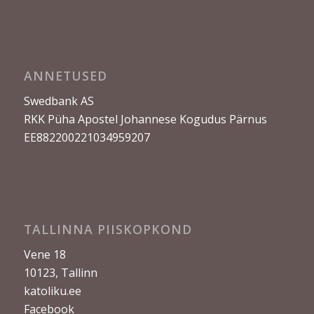
ANNETUSED
Swedbank AS
RKK Püha Apostel Johannese Kogudus Pärnus
EE882200221034959207
TALLINNA PIISKOPKOND
Vene 18
10123, Tallinn
katoliku.ee
Facebook