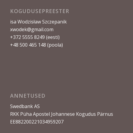
KOGUDUSEPREESTER
isa Wodzisław Szczepanik
xwodek@gmail.com
+372 5555 8249 (eesti)
+48 500 465 148 (poola)
ANNETUSED
Swedbank AS
RKK Püha Apostel Johannese Kogudus Pärnus
EE882200221034959207