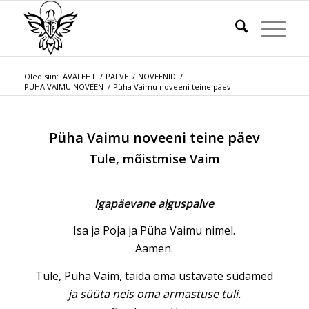
Oled siin:
AVALEHT
/
PALVE
/
NOVEENID
/
PÜHA VAIMU NOVEEN
/
Püha Vaimu noveeni teine päev
Püha Vaimu noveeni teine päev
Tule, mõistmise Vaim
Igapäevane alguspalve
Isa ja Poja ja Püha Vaimu nimel.
Aamen.
Tule, Püha Vaim, täida oma ustavate südamed
ja süüta neis oma armastuse tuli.