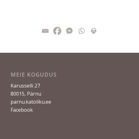
MEIE KOGUDUS
Karusselli 27
80015, Pärnu
parnu.katoliku.ee
Facebook