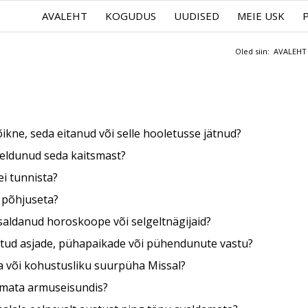
AVALEHT
KOGUDUS
UUDISED
MEIE USK
Oled siin:
AVALEHT
kne, seda eitanud või selle hooletusse jätnud?
eldunud seda kaitsmast?
i tunnista?
 põhjuseta?
saldanud horoskoope või selgeltnägijaid?
tud asjade, pühapaikade või pühendunute vastu?
 või kohustusliku suurpüha Missal?
emata armuseisundis?