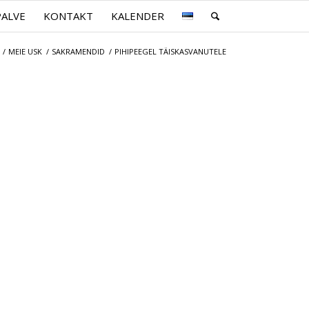
PALVE
KONTAKT
KALENDER
/
MEIE USK
/
SAKRAMENDID
/
PIHIPEEGEL TÄISKASVANUTELE