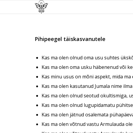
Pihipeegel täiskasvanutele
Kas ma olen olnud oma usu suhtes ükskõi
Kas ma olen oma usku häbenenud või ke
Kas minu usus on mõni aspekt, mida ma e
Kas ma olen kasutanud Jumala nime ilma
Kas ma olen olnud seotud okultismiga, u
Kas ma olen olnud lugupidamatu pühitse
Kas ma olen jätnud osalemata pühapäeva
Kas ma olen võtnud vastu Armulauda ol