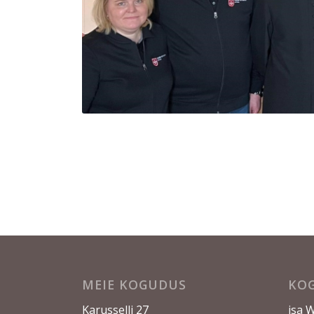
MEIE KOGUDUS
KO
Karusselli 27
isa 