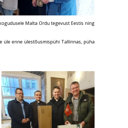
 kogudusele Malta Ordu tegevust Eestis ning
e üle enne ülestõusmispühi Tallinnas, püha