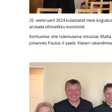
25. veebruaril 2024 külastasid meie kogudu
arutada võimalikku koostööd.
Kohtumise ühe tulemusena otsustas Malta O
Johannes Paulus II saalis. Klaveri üleandmis