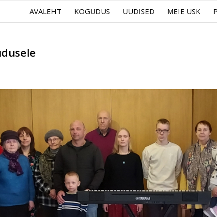
AVALEHT
KOGUDUS
UUDISED
MEIE USK
udusele