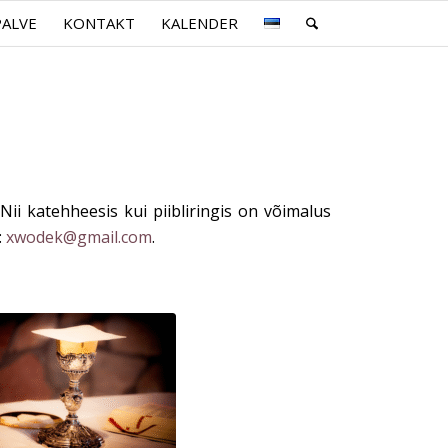
PALVE
KONTAKT
KALENDER
Nii katehheesis kui piibliringis on võimalus
:
xwodek@gmail.com
.